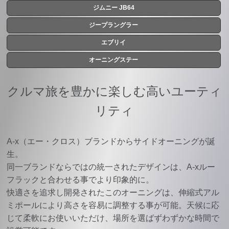
ジムニー JB64
ジープラングラー
エブリイ
オーニングステー
クルマ旅を豊かに楽しむ高いユーティ
リティ
A-x（エー・クロス）ブランドからサイドオーニングが誕
生。
同一ブランドならではの統一されたデザインは、A-xルー
フラックと合わせる事でより印象的に。
快適さを追求し開発されたこのオーニングは、伸縮式アル
ミポールにより高さを容易に調整する事が可能。天候に応
じて柔軟にお使いいただけ、場所を選ばずわずかな時間で