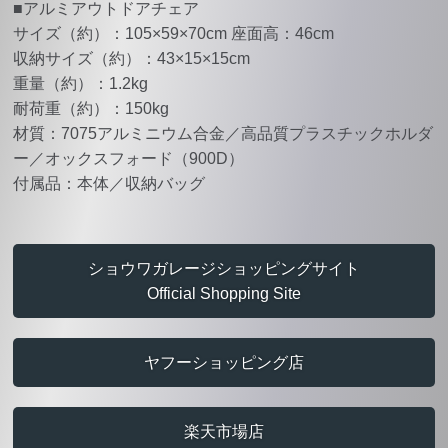
■アルミアウトドアチェア
サイズ（約）：105×59×70cm 座面高：46cm
収納サイズ（約）：43×15×15cm
重量（約）：1.2kg
耐荷重（約）：150kg
材質：7075アルミニウム合金／高品質プラスチックホルダ
ー／オックスフォード（900D）
付属品：本体／収納バッグ
ショウワガレージショッピングサイト
Official Shopping Site
ヤフーショッピング店
楽天市場店