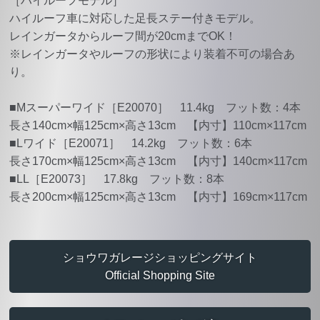
［ハイルーフモデル］
ハイルーフ車に対応した足長ステー付きモデル。
レインガータからルーフ間が20cmまでOK！
※レインガータやルーフの形状により装着不可の場合あ
り。
■Mスーパーワイド［E20070］ 11.4kg フット数：4本
長さ140cm×幅125cm×高さ13cm 【内寸】110cm×117cm
■Lワイド［E20071］ 14.2kg フット数：6本
長さ170cm×幅125cm×高さ13cm 【内寸】140cm×117cm
■LL［E20073］ 17.8kg フット数：8本
長さ200cm×幅125cm×高さ13cm 【内寸】169cm×117cm
ショウワガレージショッピングサイト
Official Shopping Site