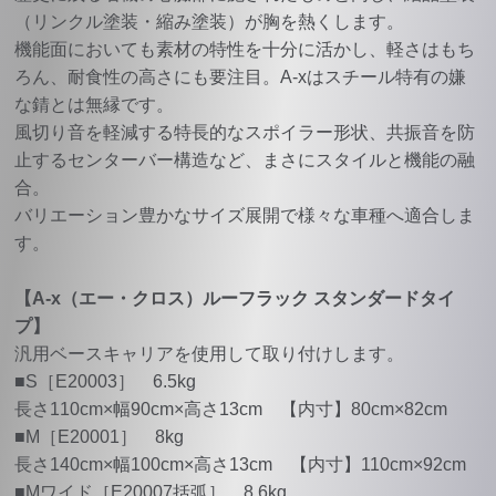
（リンクル塗装・縮み塗装）が胸を熱くします。
機能面においても素材の特性を十分に活かし、軽さはもち
ろん、耐食性の高さにも要注目。A-xはスチール特有の嫌
な錆とは無縁です。
風切り音を軽減する特長的なスポイラー形状、共振音を防
止するセンターバー構造など、まさにスタイルと機能の融
合。
バリエーション豊かなサイズ展開で様々な車種へ適合しま
す。
【A-x（エー・クロス）ルーフラック スタンダードタイ
プ】
汎用ベースキャリアを使用して取り付けします。
■S［E20003］ 6.5kg
長さ110cm×幅90cm×高さ13cm 【内寸】80cm×82cm
■M［E20001］ 8kg
長さ140cm×幅100cm×高さ13cm 【内寸】110cm×92cm
■Mワイド［E20007括弧］ 8.6kg